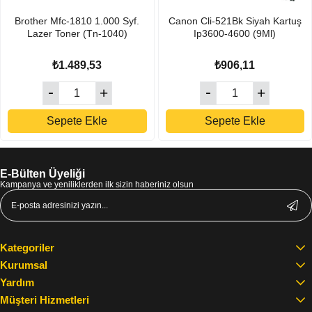
Brother Mfc-1810 1.000 Syf.
Canon Cli-521Bk Siyah Kartuş
Lazer Toner (Tn-1040)
Ip3600-4600 (9Ml)
₺1.489,53
₺906,11
Sepete Ekle
Sepete Ekle
E-Bülten Üyeliği
Kampanya ve yeniliklerden ilk sizin haberiniz olsun
Kategoriler
Kurumsal
Yardım
Müşteri Hizmetleri