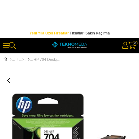
Yeni Yıla Özel Fırsatlar
Fırsatları Sakın Kaçırma
0
HP 704 Deskjet 2060 Üç Renkli Kartuş CN693AE / CN693A