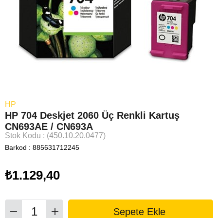
HP
HP 704 Deskjet 2060 Üç Renkli Kartuş
CN693AE / CN693A
Stok Kodu
(450.10.20.0477)
Barkod
:
885631712245
₺1.129,40