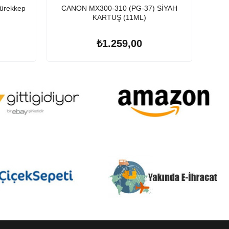
ürekkep
CANON MX300-310 (PG-37) SİYAH
Epson 106 T0
KARTUŞ (11ML)
₺1.259,00