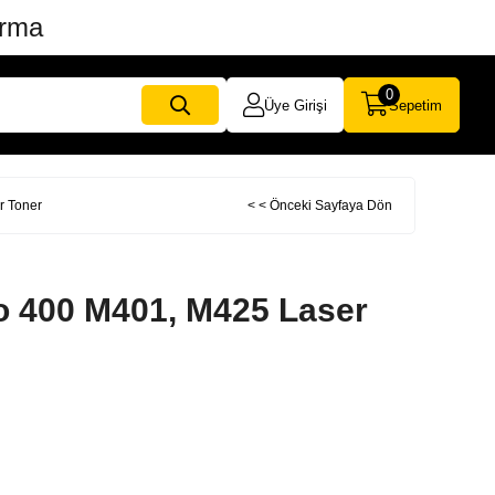
ırma
0
Üye Girişi
Sepetim
r Toner
< < Önceki Sayfaya Dön
o 400 M401, M425 Laser