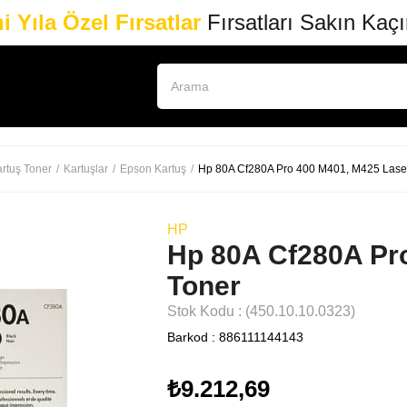
i Yıla Özel Fırsatlar
Fırsatları Sakın Kaç
rtuş Toner
Kartuşlar
Epson Kartuş
Hp 80A Cf280A Pro 400 M401, M425 Lase
HP
Hp 80A Cf280A Pr
Toner
Stok Kodu
(450.10.10.0323)
Barkod
:
886111144143
₺9.212,69