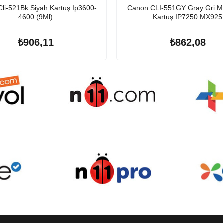
li-521Bk Siyah Kartuş Ip3600-
Canon CLI-551GY Gray Gri M
4600 (9Ml)
Kartuş IP7250 MX925
₺906,11
₺862,08