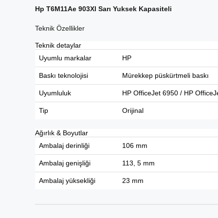
Hp T6M11Ae 903Xl Sarı Yuksek Kapasiteli
Teknik Özellikler
Teknik detaylar
Uyumlu markalar
HP
Baskı teknolojisi
Mürekkep püskürtmeli baskı
Uyumluluk
HP OfficeJet 6950 / HP OfficeJ
Tip
Orijinal
Ağırlık & Boyutlar
Ambalaj derinliği
106
mm
Ambalaj genişliği
113, 5
mm
Ambalaj yüksekliği
23
mm