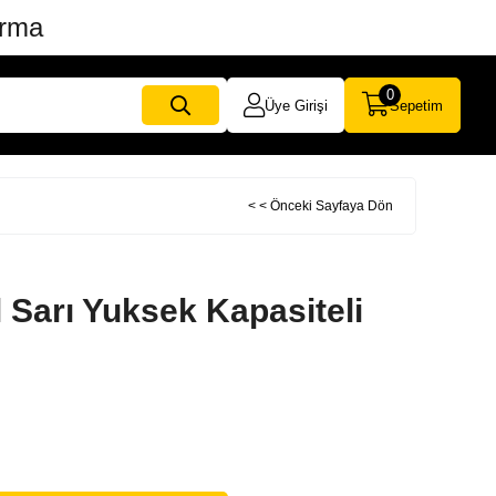
ırma
0
Üye Girişi
Sepetim
< < Önceki Sayfaya Dön
Sarı Yuksek Kapasiteli