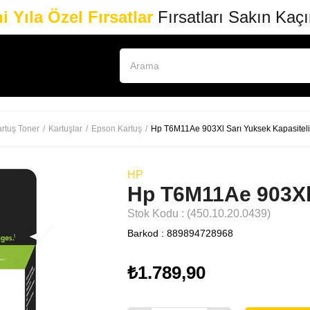
i Yıla Özel Fırsatlar
Fırsatları Sakın Kaç
rtuş Toner
Kartuşlar
Epson Kartuş
Hp T6M11Ae 903Xl Sarı Yuksek Kapasiteli
HP
Hp T6M11Ae 903Xl 
Stok Kodu
(450.10.20.0439)
Barkod
:
889894728968
₺1.789,90