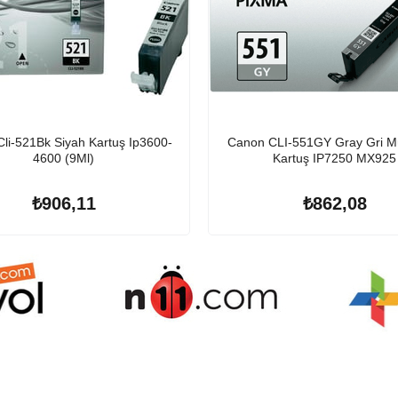
li-521Bk Siyah Kartuş Ip3600-
Canon CLI-551GY Gray Gri M
4600 (9Ml)
Kartuş IP7250 MX925
₺906,11
₺862,08