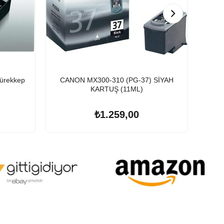
ürekkep
CANON MX300-310 (PG-37) SİYAH
Epson 106 T0
KARTUŞ (11ML)
₺1.259,00