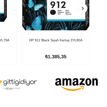
3YL79A
HP 912 Black Siyah Kartuş 3YL80A
HP 30
₺1.385,35