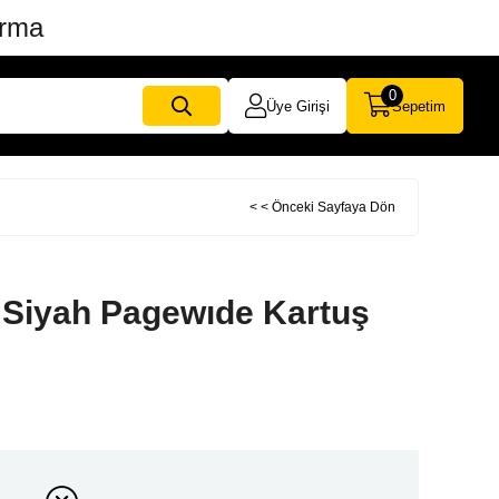
ırma
0
Üye Girişi
Sepetim
< < Önceki Sayfaya Dön
Siyah Pagewıde Kartuş