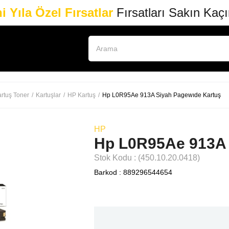
i Yıla Özel Fırsatlar
Fırsatları Sakın Kaç
rtuş Toner
Kartuşlar
HP Kartuş
Hp L0R95Ae 913A Siyah Pagewıde Kartuş
HP
Hp L0R95Ae 913A 
Stok Kodu
(450.10.20.0418)
Barkod
:
889296544654