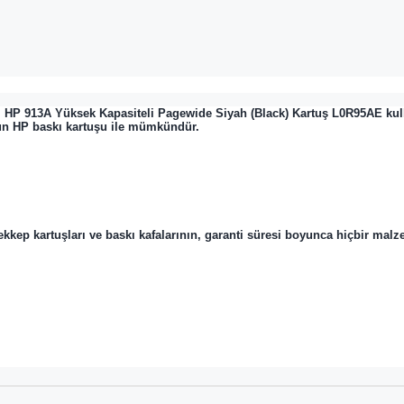
l
HP 913A Yüksek Kapasiteli Pagewide Siyah (Black) Kartuş L0R95AE
kul
ygun HP baskı kartuşu ile mümkündür.
ep kartuşları ve baskı kafalarının, garanti süresi boyunca hiçbir malzeme