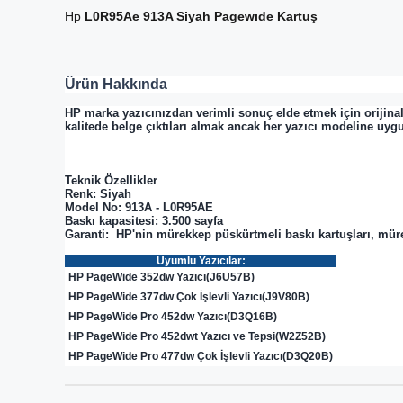
Hp
L0R95Ae 913A Siyah Pagewıde Kartuş
Ürün Hakkında
HP marka yazıcınızdan verimli sonuç elde etmek için orijina
kalitede belge çıktıları almak ancak her yazıcı modeline u
Teknik Özellikler
Renk: Siyah
Model No:
913A
-
L0R95AE
Baskı kapasitesi: 3.500 sayfa
Garanti:
HP'nin mürekkep püskürtmeli baskı kartuşları, mürekk
Uyumlu Yazıcılar:
HP PageWide 352dw Yazıcı(J6U57B)
HP PageWide 377dw Çok İşlevli Yazıcı(J9V80B)
HP PageWide Pro 452dw Yazıcı(D3Q16B)
HP PageWide Pro 452dwt Yazıcı ve Tepsi(W2Z52B)
HP PageWide Pro 477dw Çok İşlevli Yazıcı(D3Q20B)