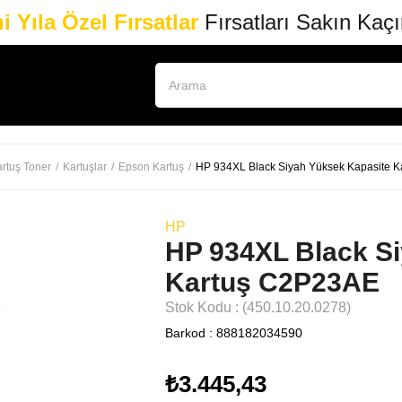
i Yıla Özel Fırsatlar
Fırsatları Sakın Kaç
rtuş Toner
Kartuşlar
Epson Kartuş
HP 934XL Black Siyah Yüksek Kapasite 
HP
HP 934XL Black S
Kartuş C2P23AE
Stok Kodu
(450.10.20.0278)
Barkod
:
888182034590
₺3.445,43