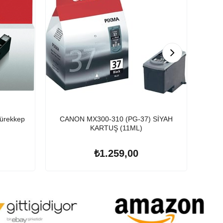
ürekkep
CANON MX300-310 (PG-37) SİYAH
Epson 106 T0
KARTUŞ (11ML)
₺1.259,00