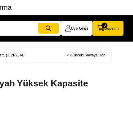
ırma
0
Üye Girişi
Sepetim
Kartuş C2P23AE
< < Önceki Sayfaya Dön
iyah Yüksek Kapasite