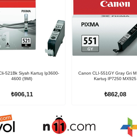
li-521Bk Siyah Kartuş Ip3600-
Canon CLI-551GY Gray Gri M
4600 (9Ml)
Kartuş IP7250 MX925
₺906,11
₺862,08