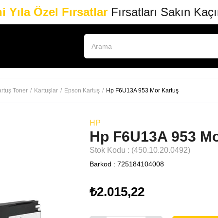
i Yıla Özel Fırsatlar
Fırsatları Sakın Kaç
rtuş Toner
Kartuşlar
Epson Kartuş
Hp F6U13A 953 Mor Kartuş
HP
Hp F6U13A 953 Mo
Stok Kodu
(450.10.20.0492)
Barkod
:
725184104008
₺2.015,22