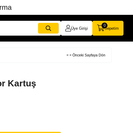
ırma
0
Üye Girişi
Sepetim
< < Önceki Sayfaya Dön
r Kartuş