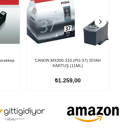
ürekkep
CANON MX300-310 (PG-37) SİYAH
Epson 106 T0
KARTUŞ (11ML)
₺1.259,00