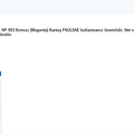
l
HP 953 Kırmızı (Magenta) Kartuş F6U13AE
kullanmanız önemlidir. Net ve
kündür.