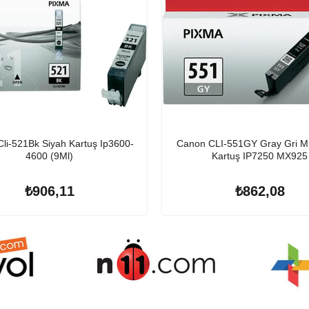
li-521Bk Siyah Kartuş Ip3600-
Canon CLI-551GY Gray Gri M
4600 (9Ml)
Kartuş IP7250 MX925
₺906,11
₺862,08