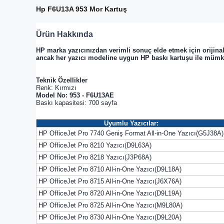
Hp F6U13A 953 Mor Kartuş
Ürün Hakkında
HP marka yazıcınızdan verimli sonuç elde etmek için orijina
ancak her yazıcı modeline uygun HP baskı kartuşu ile müm
Teknik Özellikler
Renk: Kırmızı
Model No: 953 -
F6U13AE
Baskı kapasitesi: 700 sayfa
Uyumlu Yazıcılar:
HP OfficeJet Pro 7740 Geniş Format All-in-One Yazıcı(G5J38A)
HP OfficeJet Pro 8210 Yazıcı(D9L63A)
HP OfficeJet Pro 8218 Yazıcı(J3P68A)
HP OfficeJet Pro 8710 All-in-One Yazıcı(D9L18A)
HP OfficeJet Pro 8715 All-in-One Yazıcı(J6X76A)
HP OfficeJet Pro 8720 All-in-One Yazıcı(D9L19A)
HP OfficeJet Pro 8725 All-in-One Yazıcı(M9L80A)
HP OfficeJet Pro 8730 All-in-One Yazıcı(D9L20A)