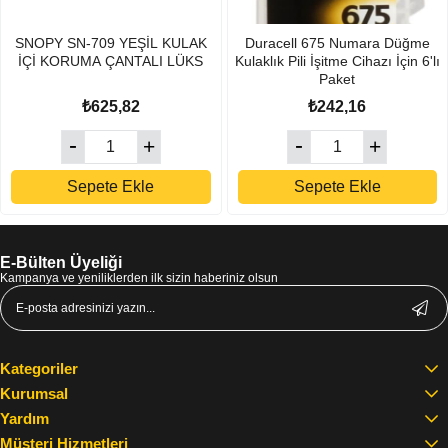
SNOPY SN-709 YEŞİL KULAK
Duracell 675 Numara Düğme
İÇİ KORUMA ÇANTALI LÜKS
Kulaklık Pili İşitme Cihazı İçin 6'lı
Paket
₺625,82
₺242,16
Sepete Ekle
Sepete Ekle
E-Bülten Üyeliği
Kampanya ve yeniliklerden ilk sizin haberiniz olsun
Kategoriler
Kurumsal
Yardım
Müşteri Hizmetleri