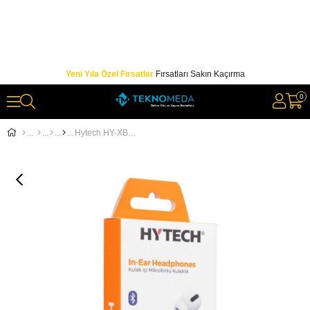
Yeni Yıla Özel Fırsatlar
Fırsatları Sakın Kaçırma
0
Hytech HY-XBK52 Beyaz Bluetooth Kulak içi Mikrofonlu Kulaklık