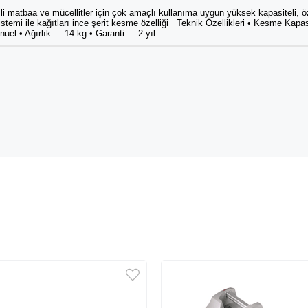
li matbaa ve mücellitler için çok amaçlı kullanıma uygun yüksek kapasiteli, öz
 sistemi ile kağıtları ince şerit kesme özelliği Teknik Özellikleri • Kesme Ka
uel • Ağırlık : 14 kg • Garanti : 2 yıl