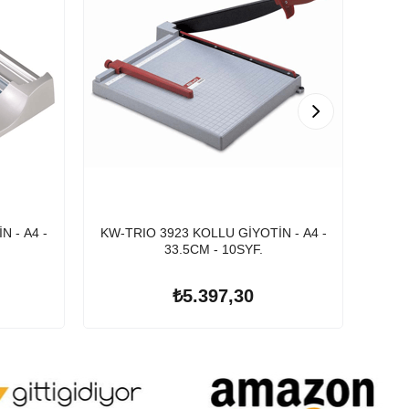
 - A4 -
KW-TRIO 3923 KOLLU GİYOTİN - A4 -
KW-T
33.5CM - 10SYF.
₺5.397,30