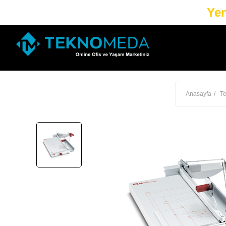
Yen
Anasayfa
Te