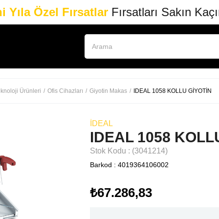
i Yıla Özel Fırsatlar
Fırsatları Sakın Kaç
knoloji Ürünleri
Ofis Cihazları
Giyotin Makas
IDEAL 1058 KOLLU GİYOTİN
İDEAL
IDEAL 1058 KOLL
Stok Kodu
(3041214)
Barkod
:
4019364106002
₺67.286,83