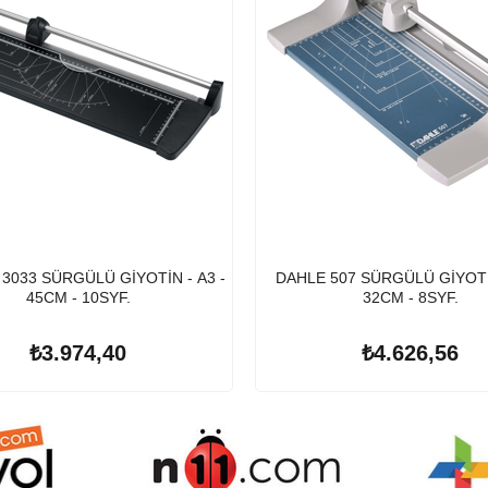
3033 SÜRGÜLÜ GİYOTİN - A3 -
DAHLE 507 SÜRGÜLÜ GİYOTİN
45CM - 10SYF.
32CM - 8SYF.
₺3.974,40
₺4.626,56