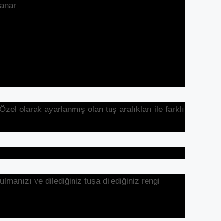
anar
el olarak ayarlanmış olan tuş aralıkları ile farklı
lmanızı ve dilediğiniz tuşa dilediğiniz rengi