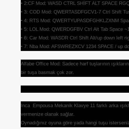
• 2:CF Mod: WASD CTRL SHİFT ALT SPACE RG
• 3: COD Mod: QWERTASDFGCV1-7 Ctrl Shift Tuş
• 4: RTS Mod: QWERTYUPASDFGHKLZXNM Space 1-0
• 5: LOL Mod: QWERDGFBV Ctrl Alt Tab Space ~1-
• 6: Car Mod: WASDR Ctrl Shift Alt/up down left ri
• 7: Nba Mod: AFSWREZXCV 1234 SPACE / up down
Alfabe Office Mod: Sadece harf tuşlarının ışıkları
bir tuşa basmak çok zor.
Inca Empousa Mekanik Klavye 11 farklı arka ışıkland
vermenize olanak sağlar.
Oynadığınız oyuna göre yada hangi tuşu isterseniz 