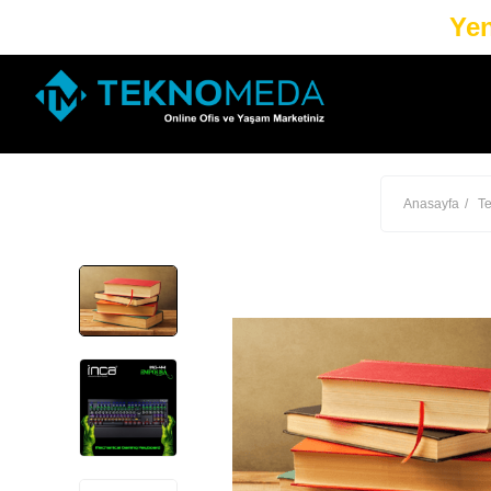
Yen
Anasayfa
Te