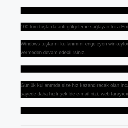
100 tüm tuşlarda anti gölgeleme sağlayan Inca Emp
Windows tuşlarını kullanımını engeleyen winkeylock
vermeden devam edebilirsiniz.
Günlük kullanımda size hız kazandıracak olan Inca 
sayede daha hızlı şekilde e-mailinizi, web tarayıcın