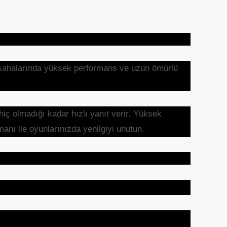
sahalarında yüksek performans ve uzun ömürlü
ç olmadığı kadar hızlı yanıt verir. Yüksek
anı ile oyunlarınızda yenilgiyi unutun.