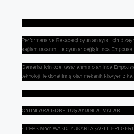
Performans ve Rekabetçi oyun anlayışı için diza
sağlam tasarımı ile oyunlar değişir Inca Empousa k
Gamerlar için özel tasarlanmış olan Inca Empousa 
teknoloji ile donatılmış olan mekanik klavyeniz kal
OYUNLARA GÖRE TUŞ AYDINLATMALARI
• 1:FPS Mod: WASD/ YUKARI AŞAĞI İLERİ GERİ tu