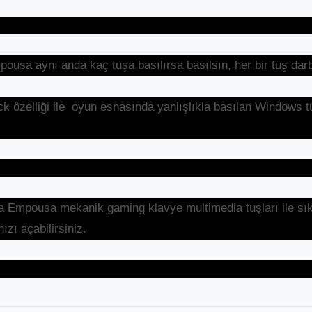
ousa aynı anda kaç tuşa basılırsa basılsın, her bir tuş darb
 özelliği ile oyun esnasında yanlışlıkla basılan Windows tu
Empousa mekanik gaming klavye multimedia tuşları ile sık kul
ızı açabilirsiniz.