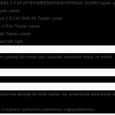
QEB1-5 F1/F2/F3HOMEENDPAGEUP/PAGE DOWN tuşları y
ları yanar
 Ctrl Shift Alt Tuşları yanar
6 Esc Tuşları yanar
ght Tuşları yanar
 left right
nın yandığı bu moda yazı yazmak inanılmaz kolay ve zevkli. Öz
ırma desteği ile kritik tuşları loş ortamlarda daha kolay bu
o tuşların ışıklarının yanmasını sağlayabilirsiniz.