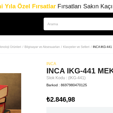
i Yıla Özel Fırsatlar
Fırsatları Sakın Kaç
knoloji Ürünleri
Bilgisayar ve Aksesuarları
Klavyeler ve Setleri
INCA IKG-44
INCA
INCA IKG-441 M
Stok Kodu
(IKG-441)
Barkod
:
8697980470125
₺2.846,98