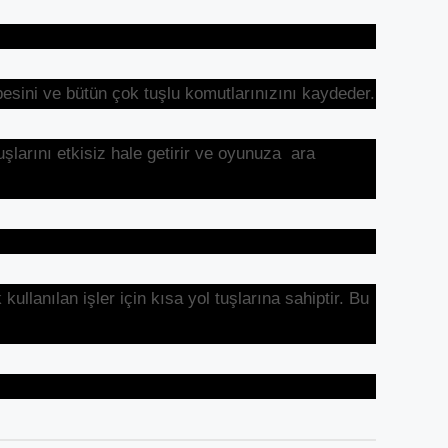
esini ve bütün çok tuşlu komutlarınızını kaydeder.
şlarını etkisiz hale getirir ve oyunuza ara
lanılan işler için kısa yol tuşlarına sahiptir. Bu