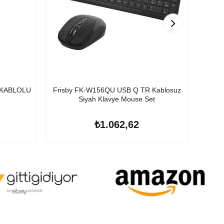
 KABLOLU
Frisby FK-W156QU USB Q TR Kablosuz
A4 T
Siyah Klavye Mouse Set
₺1.062,62