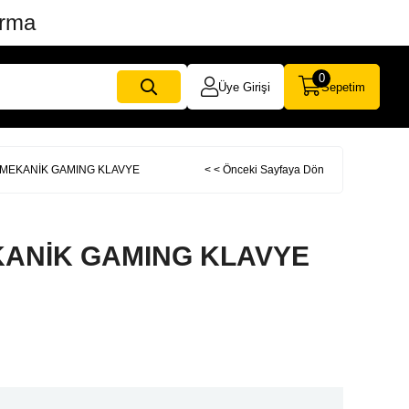
ırma
0
Üye Girişi
Sepetim
1 MEKANİK GAMING KLAVYE
< < Önceki Sayfaya Dön
EKANİK GAMING KLAVYE