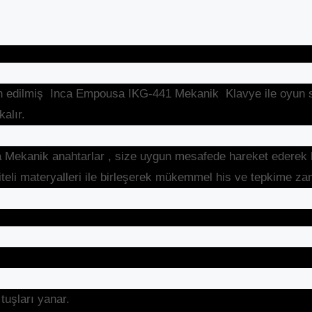
yn edilmiş Inca Empousa IKG-441 Mekanik Klavye ile oyun 
alır.
Mekanik anahtarlar , size uygun mesafede hareket ederek hi
iteli materyalleri ile birleşerek mükemmel his ve tepkime zam
şları yanar.