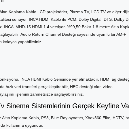
tın Kaplama Kablo LCD projektörler, Plazma TV, LCD TV ve diğer dijita
ü kalitesi sunuyor. INCA HDMI Kablo ile PCM, Dolby Digital, DTS, Dolby Di
iniz. INCA IMHD-15 HDMI 1.4 versiyon %99,50 Bakır 1.8 metre Altın Kap
ı sağlayabilir. Audio Return Channel Desteği sayesinde uyumlu bir AM-Fİ il
 kolayca yapabilirsiniz.
onksiyonu, INCA HDMI Kablo Serisinde yer almaktadır. HDMI ağ deste
a hızlı veri transferi gerçekleştirebilir, HEC desteği olan video
laşımı işlemini zahmetsizce sağlayabilirsiniz.
Ev Sinema Sistemlerinin Gerçek Keyfine Var
Altın Kaplama Kablo, PS3, Blue Ray oynatıcı, Xbox360 Elite, HDTV, 
arda kullanıma uygundur.