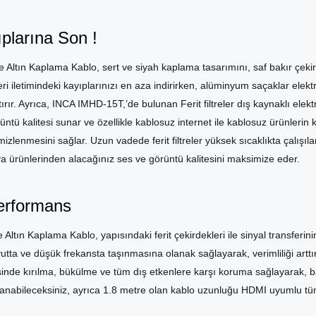
plarına Son !
Altın Kaplama Kablo, sert ve siyah kaplama tasarımını, saf bakır çeki
veri iletimindeki kayıplarınızı en aza indirirken, alüminyum saçaklar elek
rttırır. Ayrıca, INCA IMHD-15T,’de bulunan Ferit filtreler dış kaynaklı ele
 kalitesi sunar ve özellikle kablosuz internet ile kablosuz ürünlerin ku
zlenmesini sağlar. Uzun vadede ferit filtreler yüksek sıcaklıkta çalışıla
a ürünlerinden alacağınız ses ve görüntü kalitesini maksimize eder.
Performans
ın Kaplama Kablo, yapısındaki ferit çekirdekleri ile sinyal transferin
tta ve düşük frekansta taşınmasına olanak sağlayarak, verimliliği arttır
nde kırılma, bükülme ve tüm dış etkenlere karşı koruma sağlayarak, ba
ullanabileceksiniz, ayrıca 1.8 metre olan kablo uzunluğu HDMI uyumlu t