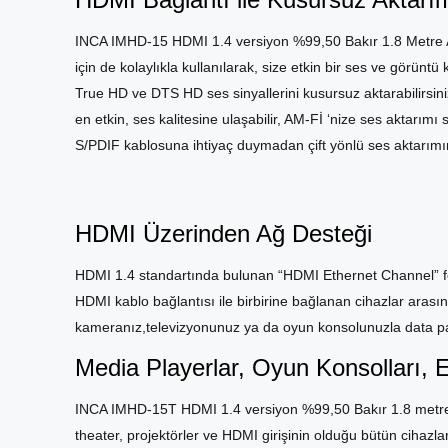
INCA IMHD-15 HDMI 1.4 versiyon %99,50 Bakır 1.8 Metre Al
için de kolaylıkla kullanılarak, size etkin bir ses ve görünt
True HD ve DTS HD ses sinyallerini kusursuz aktarabilirs
en etkin, ses kalitesine ulaşabilir, AM-Fİ ‘nize ses aktarım
S/PDIF kablosuna ihtiyaç duymadan çift yönlü ses aktarımın
HDMI Üzerinden Ağ Desteği
HDMI 1.4 standartında bulunan “HDMI Ethernet Channel” f
HDMI kablo bağlantısı ile birbirine bağlanan cihazlar arasınd
kameranız,televizyonunuz ya da oyun konsolunuzla data pay
Media Playerlar, Oyun Konsolları, 
INCA IMHD-15T HDMI 1.4 versiyon %99,50 Bakır 1.8 metre 
theater, projektörler ve HDMI girişinin olduğu bütün cihazl