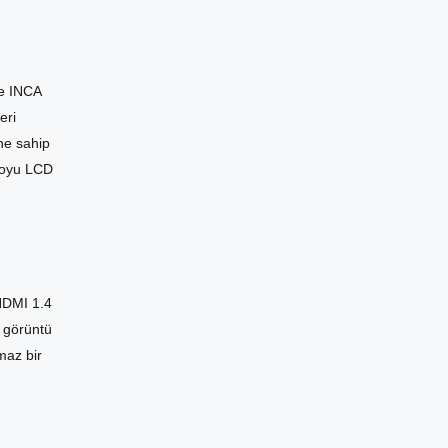
le INCA
eri
ine sahip
loyu LCD
 HDMI 1.4
 görüntü
maz bir