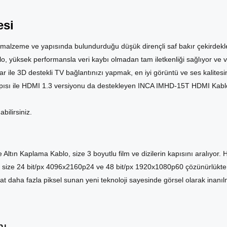
esi
ır malzeme ve yapısında bulundurduğu düşük dirençli saf bakır çekirdek
 yüksek performansla veri kaybı olmadan tam iletkenliği sağlıyor ve v
lar ile 3D destekli TV bağlantınızı yapmak, en iyi görüntü ve ses kalites
 yapısı ile HDMI 1.3 versiyonu da destekleyen INCA IMHD-15T HDMI Kab
ilirsiniz.
ın Kaplama Kablo, size 3 boyutlu film ve dizilerin kapısını aralıyor.
e size 24 bit/px 4096x2160p24 ve 48 bit/px 1920x1080p60 çözünürlükte
at daha fazla piksel sunan yeni teknoloji sayesinde görsel olarak inanıl
mı