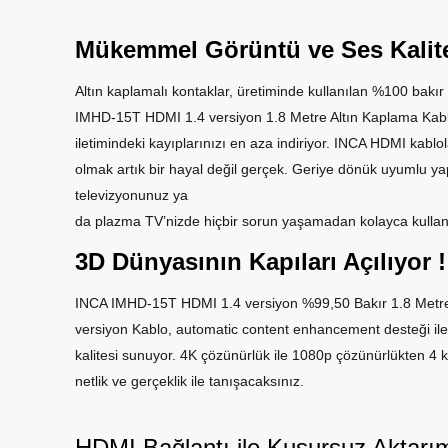
Mükemmel Görüntü ve Ses Kalit
Altın kaplamalı kontaklar, üretiminde kullanılan %100 bak
IMHD-15T HDMI 1.4 versiyon 1.8 Metre Altın Kaplama Kablo,
iletimindeki kayıplarınızı en aza indiriyor. INCA HDMI kablo
olmak artık bir hayal değil gerçek. Geriye dönük uyumlu
televizyonunuz ya
da plazma TV’nizde hiçbir sorun yaşamadan kolayca kullanab
3D Dünyasının Kapıları Açılıyor !
INCA IMHD-15T HDMI 1.4 versiyon %99,50 Bakır 1.8 Metre Alt
versiyon Kablo, automatic content enhancement desteği il
kalitesi sunuyor. 4K çözünürlük ile 1080p çözünürlükten 4 k
netlik ve gerçeklik ile tanışacaksınız.
HDMI Bağlantı ile Kusursuz Aktarı