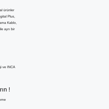
l ürünler
gital Plus,
lama Kablo,
e ayrı bir
ği ve INCA
ın !
home