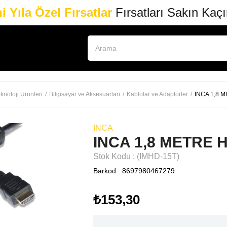
i Yıla Özel Fırsatlar
Fırsatları Sakın Kaç
knoloji Ürünleri
Bilgisayar ve Aksesuarları
Kablolar ve Adaptörler
INCA 1,8 
INCA
INCA 1,8 METRE 
Stok Kodu
(IMHD-15T)
Barkod
:
8697980467279
₺153,30