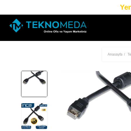
Yen
Anasayfa
Te