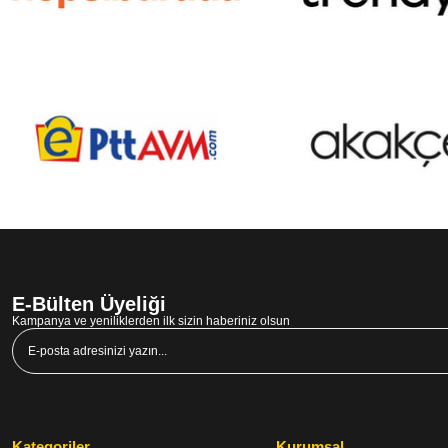
E-Bülten Üyeliği
Kampanya ve yeniliklerden ilk sizin haberiniz olsun
Kategoriler
Kurumsal