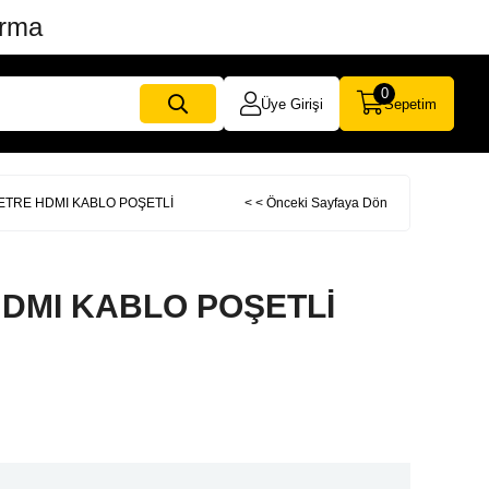
ırma
0
Üye Girişi
Sepetim
METRE HDMI KABLO POŞETLİ
< < Önceki Sayfaya Dön
HDMI KABLO POŞETLİ