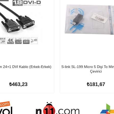
m 24+1 DVI Kablo (Erkek-Erkek)
S-link SL-199 Micro 5 Dişi To Mi
Çevirici
₺463,23
₺181,67