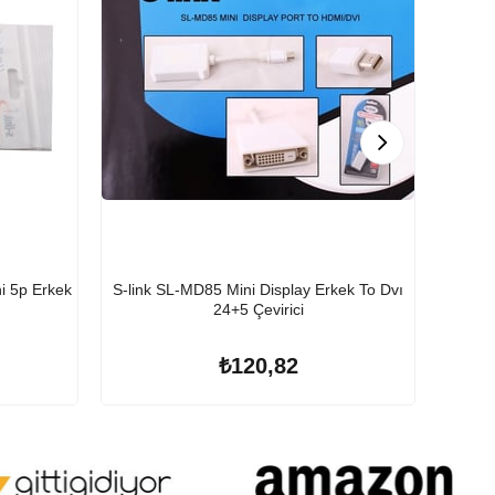
ni 5p Erkek
S-link SL-MD85 Mini Display Erkek To Dvı
S-lin
24+5 Çevirici
₺120,82