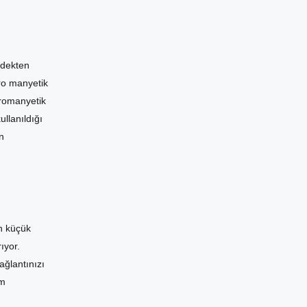
rdekten
tro manyetik
ktromanyetik
llanıldığı
n
in küçük
ıyor.
ğlantınızı
üm