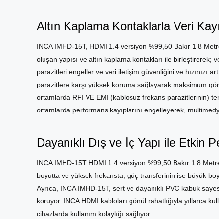
Altın Kaplama Kontaklarla Veri Kayı
INCA IMHD-15T, HDMI 1.4 versiyon %99,50 Bakır 1.8 Metre 
oluşan yapısı ve altın kaplama kontakları ile birleştirerek; 
parazitleri engeller ve veri iletişim güvenliğini ve hızınızı a
parazitlere karşı yüksek koruma sağlayarak maksimum görüntü
ortamlarda RFI VE EMI (kablosuz frekans parazitlerinin) temi
ortamlarda performans kayıplarını engelleyerek, multimedy
Dayanıklı Dış ve İç Yapı ile Etkin 
INCA IMHD-15T HDMI 1.4 versiyon %99,50 Bakır 1.8 Metre Alt
boyutta ve yüksek frekansta; güç transferinin ise büyük boyu
Ayrıca, INCA IMHD-15T, sert ve dayanıklı PVC kabuk sayesi
koruyor. INCA HDMI kabloları gönül rahatlığıyla yıllarca k
cihazlarda kullanım kolaylığı sağlıyor.