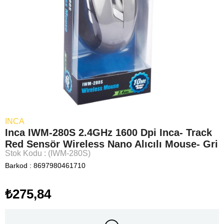
INCA
Inca IWM-280S 2.4GHz 1600 Dpi Inca- Track
Red Sensör Wireless Nano Alıcılı Mouse- Gri
Stok Kodu
(IWM-280S)
Barkod
:
8697980461710
₺275,84