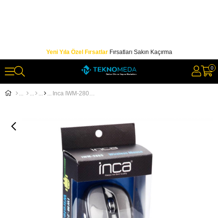
Yeni Yıla Özel Fırsatlar
Fırsatları Sakın Kaçırma
0
Inca IWM-280S 2.4GHz 1600 Dpi Inca- Track Red Sensör Wireless Nano Alıcılı Mouse- Gri