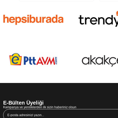
E-Bülten Üyeliği
Kampanya ve yeniliklerden ilk sizin haberiniz olsun