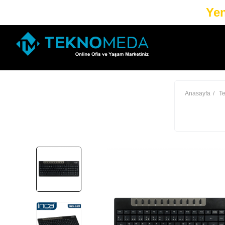
Yen
Anasayfa
Te