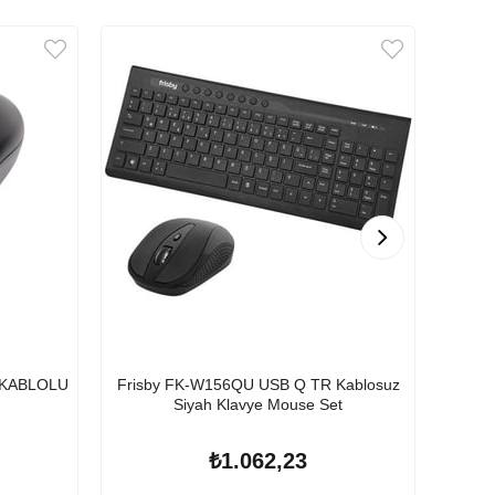
 KABLOLU
Frisby FK-W156QU USB Q TR Kablosuz
A4 T
Siyah Klavye Mouse Set
₺1.062,23