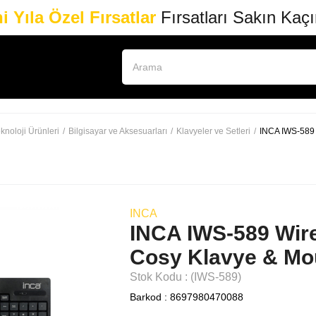
i Yıla Özel Fırsatlar
Fırsatları Sakın Kaç
knoloji Ürünleri
Bilgisayar ve Aksesuarları
Klavyeler ve Setleri
INCA IWS-589 
INCA
INCA IWS-589 Wire
Cosy Klavye & Mo
Stok Kodu
(IWS-589)
Barkod
:
8697980470088