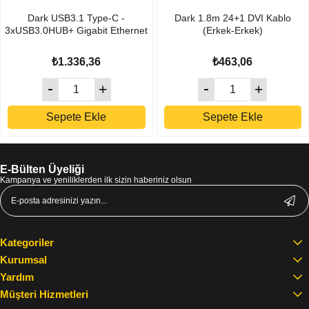
Dark USB3.1 Type-C -
Dark 1.8m 24+1 DVI Kablo
3xUSB3.0HUB+ Gigabit Ethernet
(Erkek-Erkek)
₺1.336,36
₺463,06
Sepete Ekle
Sepete Ekle
E-Bülten Üyeliği
Kampanya ve yeniliklerden ilk sizin haberiniz olsun
Kategoriler
Kurumsal
Yardım
Müşteri Hizmetleri