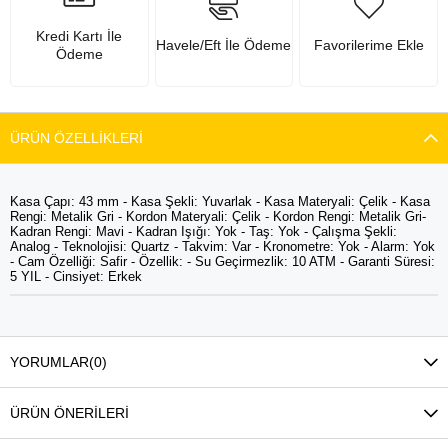
Kredi Kartı İle
Havele/Eft İle Ödeme
Favorilerime Ekle
Ödeme
ÜRÜN ÖZELLIKLERI
Kasa Çapı: 43 mm - Kasa Şekli: Yuvarlak - Kasa Materyali: Çelik - Kasa
Rengi: Metalik Gri - Kordon Materyali: Çelik - Kordon Rengi: Metalik Gri-
Kadran Rengi: Mavi - Kadran Işığı: Yok - Taş: Yok - Çalışma Şekli:
Analog - Teknolojisi: Quartz - Takvim: Var - Kronometre: Yok - Alarm: Yok
- Cam Özelliği: Safir - Özellik: - Su Geçirmezlik: 10 ATM - Garanti Süresi:
5 YIL - Cinsiyet: Erkek
YORUMLAR
(0)
ÜRÜN ÖNERILERI