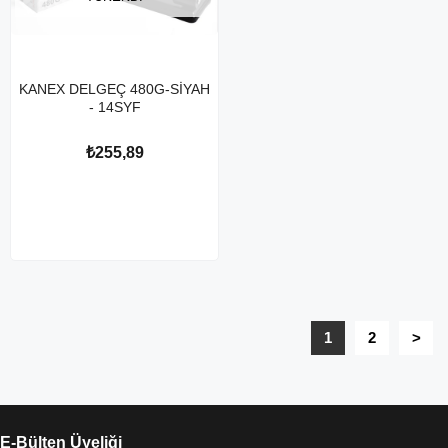
KANEX DELGEÇ 480G-SİYAH
- 14SYF
₺255,89
1
2
>
E-Bülten Üyeliği