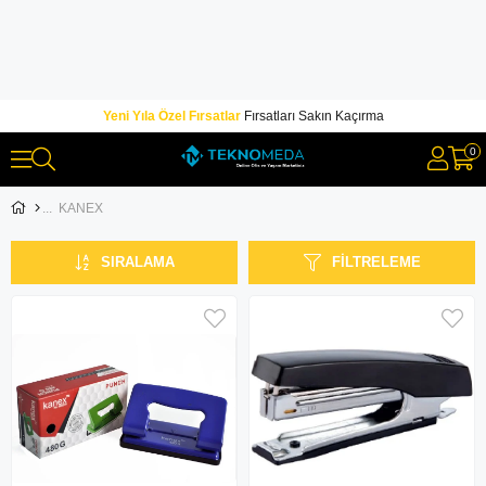
Yeni Yıla Özel Fırsatlar
Fırsatları Sakın Kaçırma
0
KANEX
SIRALAMA
FILTRELEME