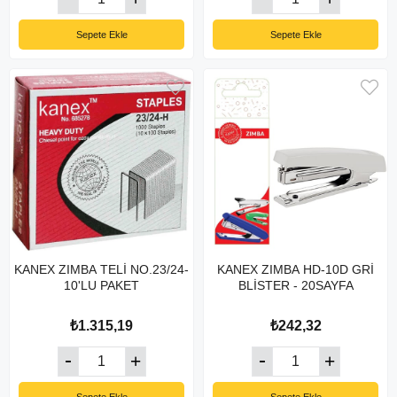
Sepete Ekle
Sepete Ekle
KANEX ZIMBA TELİ NO.23/24-
KANEX ZIMBA HD-10D GRİ
10'LU PAKET
BLİSTER - 20SAYFA
₺1.315,19
₺242,32