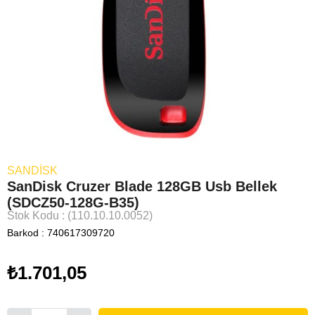
SANDISK
SanDisk Cruzer Blade 128GB Usb Bellek
(SDCZ50-128G-B35)
Stok Kodu
(110.10.10.0052)
Barkod
:
740617309720
₺1.701,05