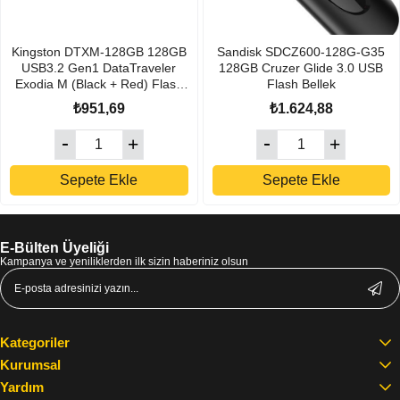
Kingston DTXM-128GB 128GB
Sandisk SDCZ600-128G-G35
USB3.2 Gen1 DataTraveler
128GB Cruzer Glide 3.0 USB
Exodia M (Black + Red) Flash
Flash Bellek
Bellek
₺951,69
₺1.624,88
Sepete Ekle
Sepete Ekle
E-Bülten Üyeliği
Kampanya ve yeniliklerden ilk sizin haberiniz olsun
Kategoriler
Kurumsal
Yardım