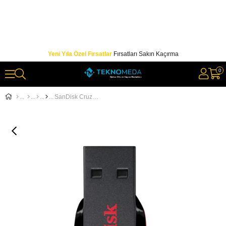
Yeni Yıla Özel Fırsatlar
Fırsatları Sakın Kaçırma
0
SanDisk Cruzer Blade 128GB Usb Bellek (SDCZ50-128G-B35)