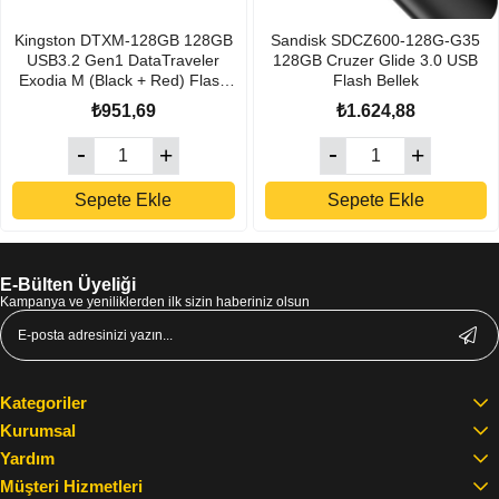
Kingston DTXM-128GB 128GB
Sandisk SDCZ600-128G-G35
USB3.2 Gen1 DataTraveler
128GB Cruzer Glide 3.0 USB
Exodia M (Black + Red) Flash
Flash Bellek
Bellek
₺951,69
₺1.624,88
Sepete Ekle
Sepete Ekle
E-Bülten Üyeliği
Kampanya ve yeniliklerden ilk sizin haberiniz olsun
Kategoriler
Kurumsal
Yardım
Müşteri Hizmetleri