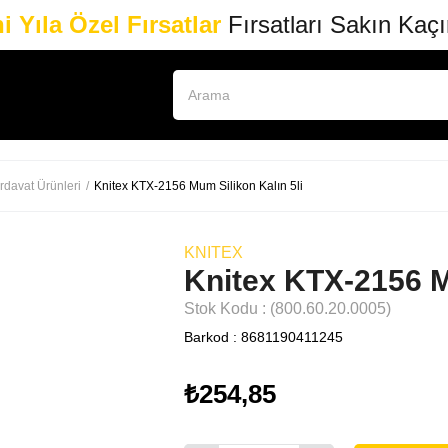
i Yıla Özel Fırsatlar
Fırsatları Sakın Kaç
rdavat Ürünleri
Knitex KTX-2156 Mum Silikon Kalın 5li
KNITEX
Knitex KTX-2156 M
Stok Kodu
(800.60.20.0005)
Barkod
:
8681190411245
₺254,85