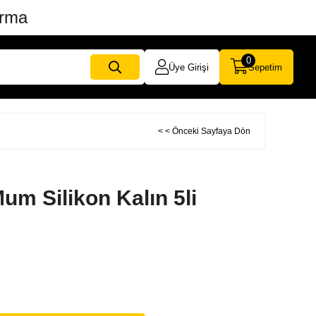
ırma
0
Üye Girişi
Sepetim
< < Önceki Sayfaya Dön
um Silikon Kalın 5li