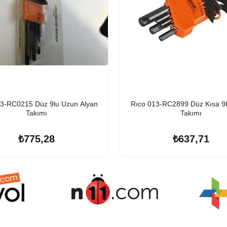
13-RC0215 Düz 9lu Uzun Alyan
Rıco 013-RC2899 Düz Kısa 9l
Takımı
Takımı
₺775,28
₺637,71