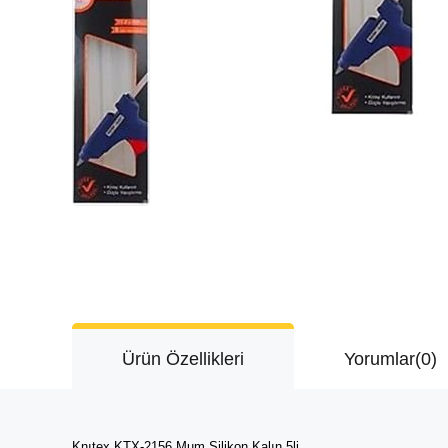
Ürün Özellikleri
Yorumlar
(0)
Knıtex KTX-2156 Mum Silikon Kalın 5li