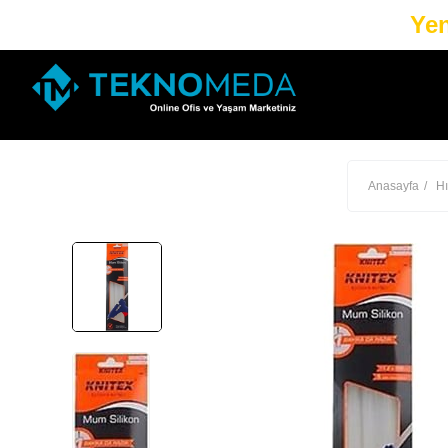
Yen
Anasayfa
Hı