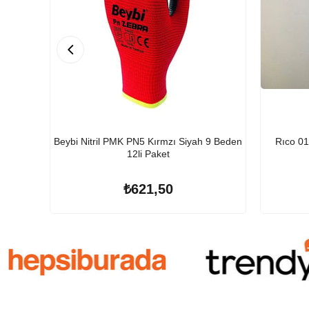
Beybi Nitril PMK PN5 Kırmzı Siyah 9 Beden
Rıco 0
12li Paket
₺621,50