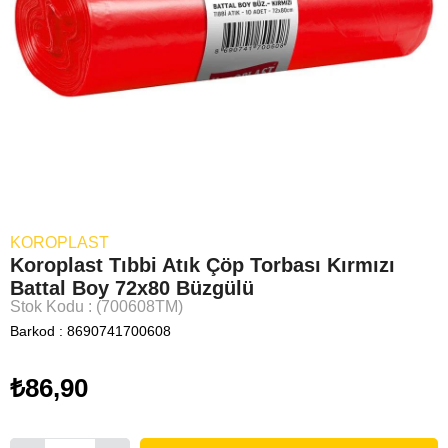
KOROPLAST
Koroplast Tıbbi Atık Çöp Torbası Kırmızı
Battal Boy 72x80 Büzgülü
Stok Kodu
(700608TM)
Barkod
:
8690741700608
₺86,90