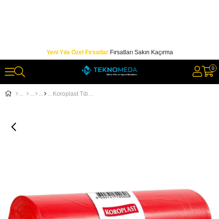
Yeni Yıla Özel Fırsatlar
Fırsatları Sakın Kaçırma
0
Koroplast Tıbbi Atık Çöp Torbası Kırmızı Battal Boy 72x80 Büzgülü