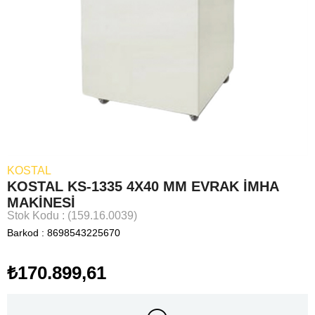
KOSTAL
KOSTAL KS-1335 4X40 MM EVRAK İMHA
MAKİNESİ
Stok Kodu
(159.16.0039)
Barkod
:
8698543225670
₺170.899,61