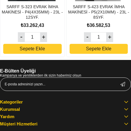
SARFF S-323 EVRAK İMHA
SARFF S-423 EVRAK İMHA
MAKİNESİ - P4(4X35MM) - 23L -
MAKİNESİ - P5(2X10MM) - 23L -
12SYF.
8SYF.
₺33.262,43
₺36.582,53
Sepete Ekle
Sepete Ekle
E-Bülten Üyeliği
Kampanya ve yeniliklerden ilk sizin haberiniz olsun
Kategoriler
Kurumsal
Yardım
Müşteri Hizmetleri