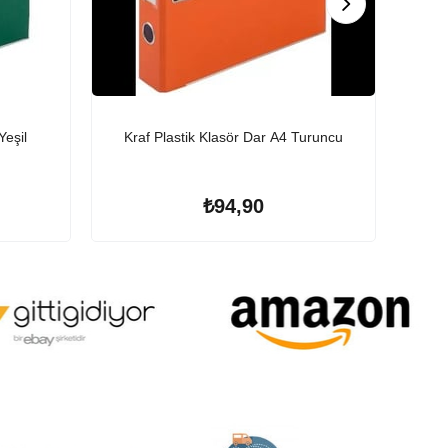
Yeşil
Kraf Plastik Klasör Dar A4 Turuncu
Kra
₺94,90