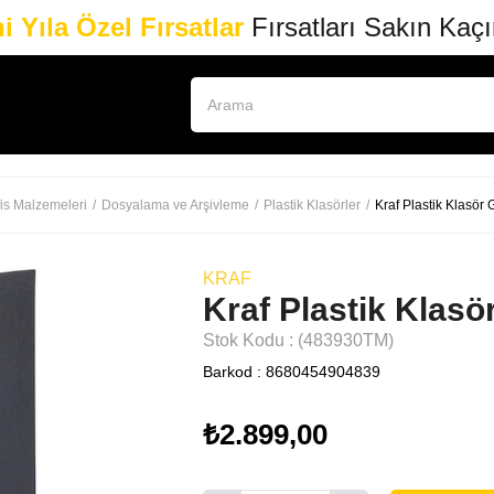
i Yıla Özel Fırsatlar
Fırsatları Sakın Kaç
is Malzemeleri
Dosyalama ve Arşivleme
Plastik Klasörler
Kraf Plastik Klasör
KRAF
Kraf Plastik Klasö
Stok Kodu
(483930TM)
Barkod
:
8680454904839
₺2.899,00