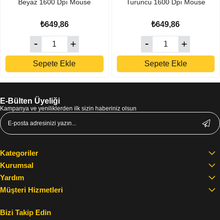
Beyaz 1600 Dpı Mouse
Turuncu 1600 Dpı Mouse
₺649,86
₺649,86
Sepete Ekle
Sepete Ekle
E-Bülten Üyeliği
Kampanya ve yeniliklerden ilk sizin haberiniz olsun
Kategoriler
Kurumsal
Yardım
Müşteri Hizmetleri
Bizi Takip Edin