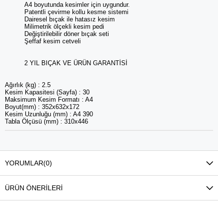
A4 boyutunda kesimler için uygundur.
Patentli çevirme kollu kesme sistemi
Dairesel bıçak ile hatasız kesim
Milimetrik ölçekli kesim pedi
Değiştirilebilir döner bıçak seti
Şeffaf kesim cetveli
2 YIL BIÇAK VE ÜRÜN GARANTİSİ
Ağırlık (kg) : 2.5
Kesim Kapasitesi (Sayfa) : 30
Maksimum Kesim Formatı : A4
Boyut(mm) : 352x632x172
Kesim Uzunluğu (mm) : A4 390
Tabla Ölçüsü (mm) : 310x446
YORUMLAR
(0)
ÜRÜN ÖNERILERI