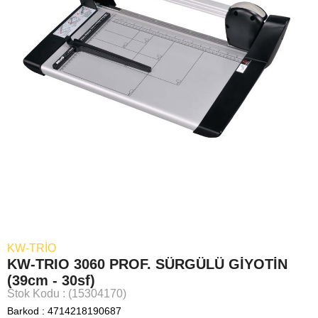
KW-TRIO
KW-TRIO 3060 PROF. SÜRGÜLÜ GİYOTİN
(39cm - 30sf)
Stok Kodu
(15304170)
Barkod
:
4714218190687