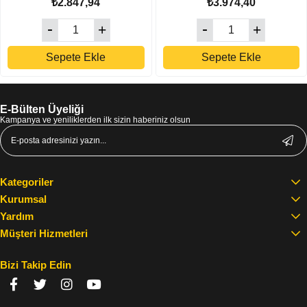
₺2.847,94
₺3.974,40
Sepete Ekle
Sepete Ekle
E-Bülten Üyeliği
Kampanya ve yeniliklerden ilk sizin haberiniz olsun
Kategoriler
Kurumsal
Yardım
Müşteri Hizmetleri
Bizi Takip Edin