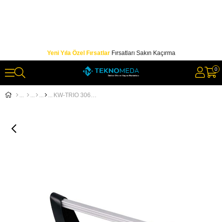
Yeni Yıla Özel Fırsatlar
Fırsatları Sakın Kaçırma
0
KW-TRIO 3060 PROF. SÜRGÜLÜ GİYOTİN (39cm - 30sf)