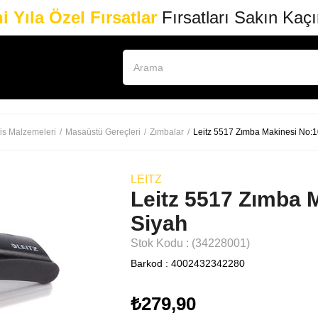
i Yıla Özel Fırsatlar
Fırsatları Sakın Kaç
is Malzemeleri
Masaüstü Gereçleri
Zımbalar
Leitz 5517 Zımba Makinesi No:1
LEITZ
Leitz 5517 Zımba 
Siyah
Stok Kodu
(34228001)
Barkod
:
4002432342280
₺279,90