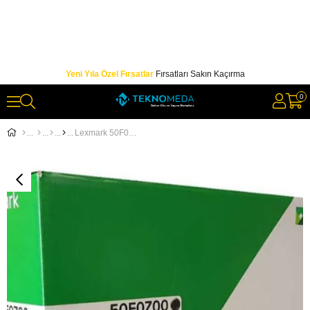
Yeni Yıla Özel Fırsatlar
Fırsatları Sakın Kaçırma
0
Lexmark 50F0Z00 (500Z) 60.000 Sayfa Drum MS310-312-315-317-410-415-417-510-610 MX317-410-510-511-611