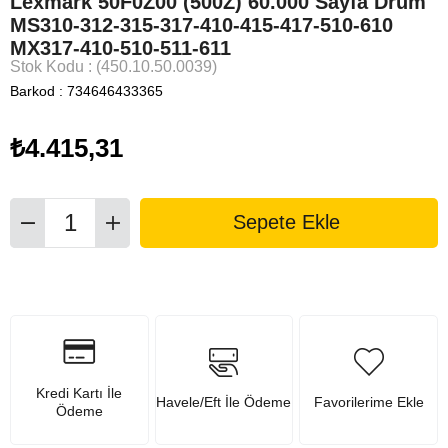
Lexmark 50F0Z00 (500Z) 60.000 Sayfa Drum
MS310-312-315-317-410-415-417-510-610
MX317-410-510-511-611
Stok Kodu
(450.10.50.0039)
Barkod
:
734646433365
₺4.415,31
Kredi Kartı İle
Havele/Eft İle Ödeme
Favorilerime Ekle
Ödeme