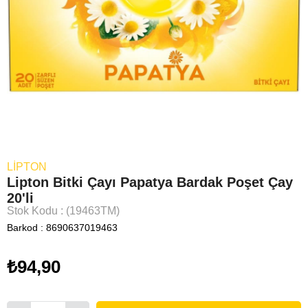
LİPTON
Lipton Bitki Çayı Papatya Bardak Poşet Çay
20'li
Stok Kodu
(19463TM)
Barkod
:
8690637019463
₺94,90