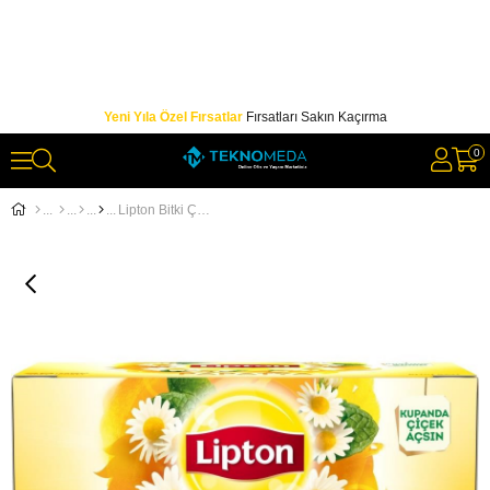
Yeni Yıla Özel Fırsatlar
Fırsatları Sakın Kaçırma
0
Lipton Bitki Çayı Papatya Bardak Poşet Çay 20'li