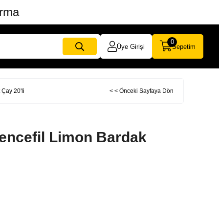
ırma
0
Üye Girişi
Sepetim
 Çay 20'li
< < Önceki Sayfaya Dön
Zencefil Limon Bardak