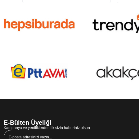
E-Bülten Üyeliği
Kampanya ve yeniliklerden ilk sizin haberiniz olsun