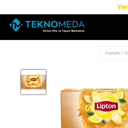
Yen
Anasayfa
Gı