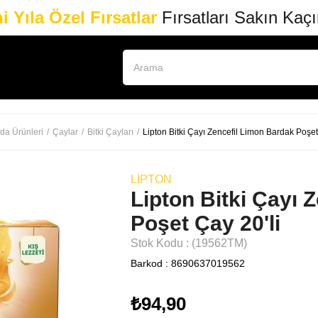
i Yıla Özel Fırsatlar
Fırsatları Sakın Kaç
da Ürünleri
Çaylar
Bitki Çayları
Lipton Bitki Çayı Zencefil Limon Bardak Poşet
LİPTON
Lipton Bitki Çayı 
Poşet Çay 20'li
Stok Kodu
(19562TM)
Barkod
:
8690637019562
₺94,90