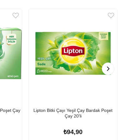
 Poşet Çay
Lipton Bitki Çayı Yeşil Çay Bardak Poşet
Doğu
Çay 20'li
₺94,90