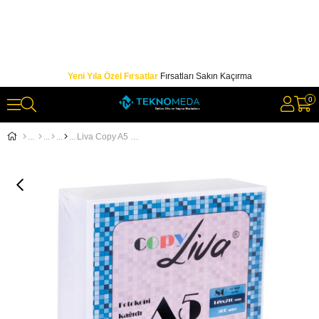
Yeni Yıla Özel Fırsatlar
Fırsatları Sakın Kaçırma
0
Liva Copy A5 Fotokopi Kağıdı 80Gr 2 Paket 1000 Syf A4'Ün Yarısıdır