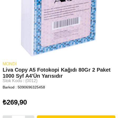
MONDI
Liva Copy A5 Fotokopi Kağıdı 80Gr 2 Paket
1000 Syf A4'Ün Yarısıdır
Stok Kodu
(0012)
Barkod
:
5090696325458
₺269,90