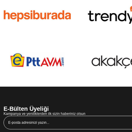
E-Bülten Üyeliği
Kampanya ve yeniliklerden ilk sizin haberiniz olsun