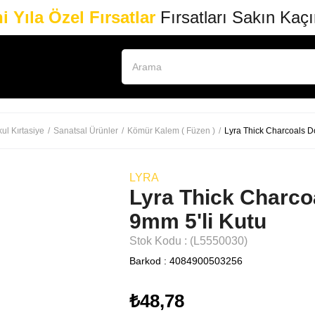
i Yıla Özel Fırsatlar
Fırsatları Sakın Kaç
ul Kırtasiye
Sanatsal Ürünler
Kömür Kalem ( Füzen )
Lyra Thick Charcoals D
LYRA
Lyra Thick Charco
9mm 5'li Kutu
Stok Kodu
(L5550030)
Barkod
:
4084900503256
₺48,78