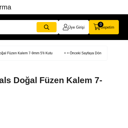
ırma
0
Üye Girişi
Sepetim
oğal Füzen Kalem 7-9mm 5'li Kutu
< < Önceki Sayfaya Dön
als Doğal Füzen Kalem 7-