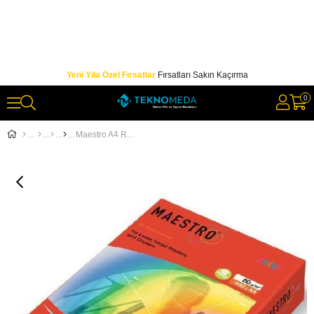
Yeni Yıla Özel Fırsatlar
Fırsatları Sakın Kaçırma
0
Maestro A4 Renkli Fotokopi Kağıdı Kırmızı CO44 80Gr 1 Koli