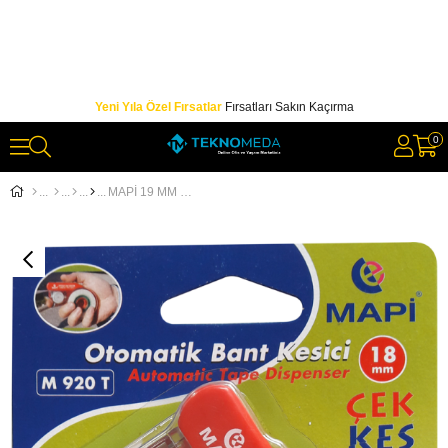
Yeni Yıla Özel Fırsatlar
Fırsatları Sakın Kaçırma
0
MAPİ 19 MM OTOMATİK BANT KESME MAKİNESİ KIRMIZI