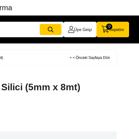
ırma
0
Üye Girişi
Sepetim
t)
< < Önceki Sayfaya Dön
 Silici (5mm x 8mt)