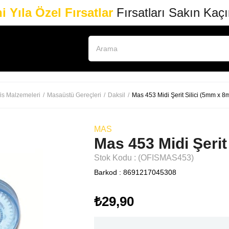
i Yıla Özel Fırsatlar
Fırsatları Sakın Kaç
is Malzemeleri
Masaüstü Gereçleri
Daksil
Mas 453 Midi Şerit Silici (5mm x 8m
MAS
Mas 453 Midi Şerit
Stok Kodu
(OFISMAS453)
Barkod
:
8691217045308
₺29,90