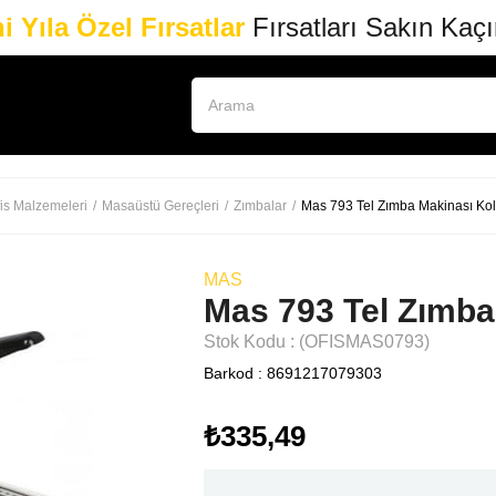
i Yıla Özel Fırsatlar
Fırsatları Sakın Kaç
is Malzemeleri
Masaüstü Gereçleri
Zımbalar
Mas 793 Tel Zımba Makinası Kol
MAS
Mas 793 Tel Zımba
Stok Kodu
(OFISMAS0793)
Barkod
:
8691217079303
₺335,49