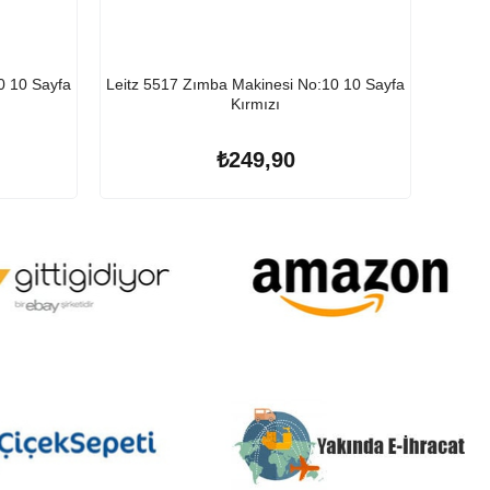
0 10 Sayfa
Leitz 5517 Zımba Makinesi No:10 10 Sayfa
Leitz 
Kırmızı
₺249,90