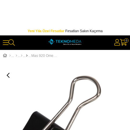
Yeni Yıla Özel Fırsatlar
Fırsatları Sakın Kaçırma
0
Mas 920 Omega Çelik Kıskaç 19 mm Siyah 12'li Paket