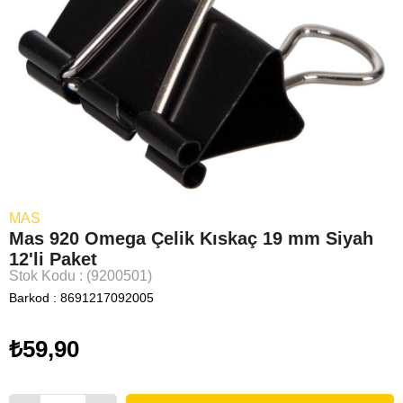
MAS
Mas 920 Omega Çelik Kıskaç 19 mm Siyah
12'li Paket
Stok Kodu
(9200501)
Barkod
:
8691217092005
₺59,90