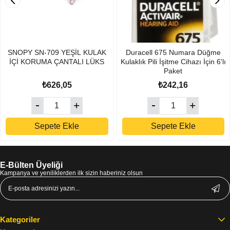
SNOPY SN-709 YEŞİL KULAK
Duracell 675 Numara Düğme
İÇİ KORUMA ÇANTALI LÜKS
Kulaklık Pili İşitme Cihazı İçin 6'lı
Paket
₺626,05
₺242,16
Sepete Ekle
Sepete Ekle
E-Bülten Üyeliği
Kampanya ve yeniliklerden ilk sizin haberiniz olsun
Kategoriler