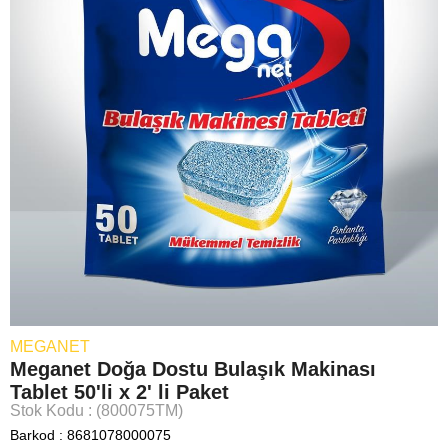
MEGANET
Meganet Doğa Dostu Bulaşık Makinası
Tablet 50'li x 2' li Paket
Stok Kodu
(800075TM)
Barkod
:
8681078000075