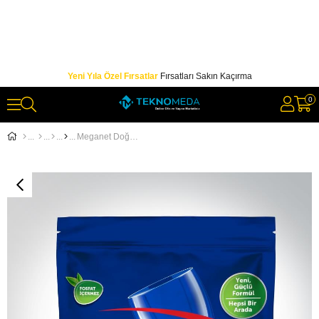
Yeni Yıla Özel Fırsatlar
Fırsatları Sakın Kaçırma
0
Meganet Doğa Dostu Bulaşık Makinası Tablet 50'li x 2' li Paket