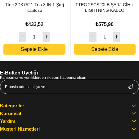
Ttec 2DK7521 Trio 3 IN 1 Şarj
TTEC 2SCS20LB ŞARJ CİH.+
Kablosu
LIGHTNING KABLO
₺433,52
₺575,90
Sepete Ekle
Sepete Ekle
E-Bülten Üyeliği
Kampanya ve yeniliklerden ilk sizin haberiniz olsun
Kategoriler
Kurumsal
Yardım
Müşteri Hizmetleri