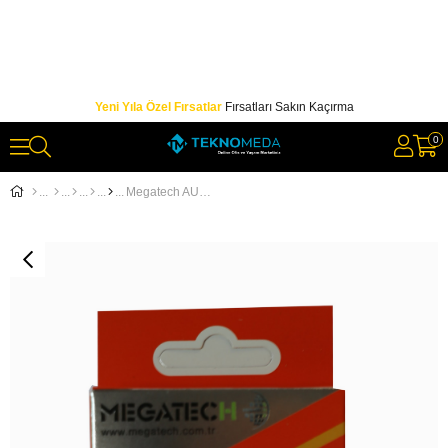
Yeni Yıla Özel Fırsatlar
Fırsatları Sakın Kaçırma
0
Megatech AUX Kablo Micro 1 metre