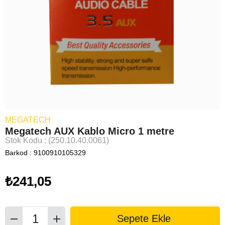
MEGATECH
Megatech AUX Kablo Micro 1 metre
Stok Kodu
(250.10.40.0061)
Barkod
:
9100910105329
₺241,05