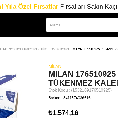
i Yıla Özel Fırsatlar
Fırsatları Sakın Kaç
is Malzemeleri
Kalemler
Tükenmez Kalemler
MILAN 176510925 P1 MAVİ B
MILAN
MILAN 176510925
TÜKENMEZ KALEM
Stok Kodu
(1532109176510925)
Barkod
:
8411574036616
₺1.574,16