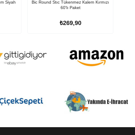
em Siyah
Bic Round Stıc Tükenmez Kalem Kırmızı
Bic Cr
60'lı Paket
₺269,90