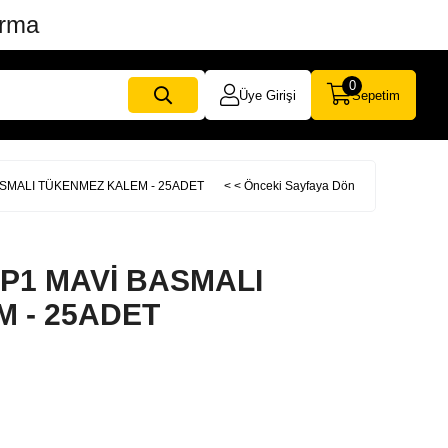
ırma
0
Üye Girişi
Sepetim
ASMALI TÜKENMEZ KALEM - 25ADET
< < Önceki Sayfaya Dön
 P1 MAVİ BASMALI
 - 25ADET