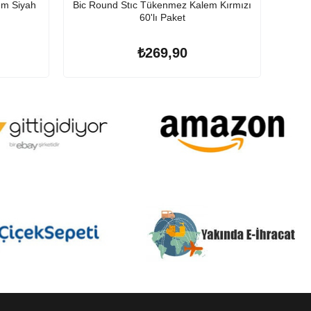
em Siyah
Bic Round Stıc Tükenmez Kalem Kırmızı
Bic Cr
60'lı Paket
₺269,90