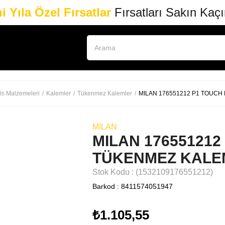
i Yıla Özel Fırsatlar
Fırsatları Sakın Kaç
is Malzemeleri
Kalemler
Tükenmez Kalemler
MILAN 176551212 P1 TOUCH
MILAN
MILAN 176551212
TÜKENMEZ KALEM
Stok Kodu
(1532109176551212)
Barkod
:
8411574051947
₺1.105,55