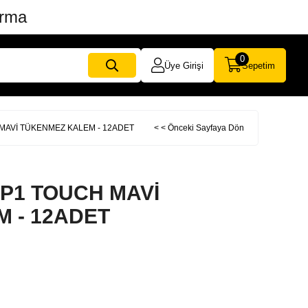
ırma
0
Üye Girişi
Sepetim
 MAVİ TÜKENMEZ KALEM - 12ADET
< < Önceki Sayfaya Dön
 P1 TOUCH MAVİ
 - 12ADET