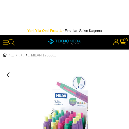
Yeni Yıla Özel Fırsatlar
Fırsatları Sakın Kaçırma
0
MILAN 176568920SN COMPACT TÜKENMEZ KALEM(SUNSET) - 20ADET