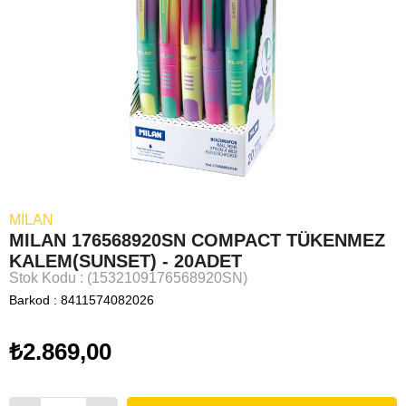
MILAN
MILAN 176568920SN COMPACT TÜKENMEZ
KALEM(SUNSET) - 20ADET
Stok Kodu
(1532109176568920SN)
Barkod
:
8411574082026
₺2.869,00