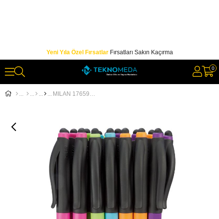
Yeni Yıla Özel Fırsatlar
Fırsatları Sakın Kaçırma
0
MILAN 176592124 STYLUS COLOUR TÜKENMEZ KALEM - 24ADET