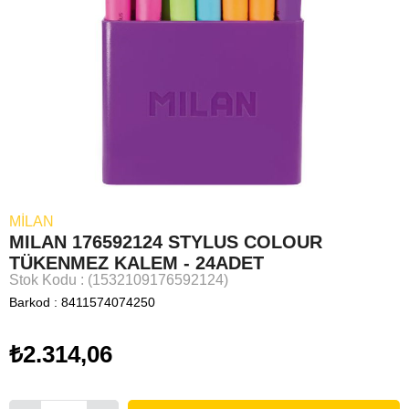
MILAN
MILAN 176592124 STYLUS COLOUR
TÜKENMEZ KALEM - 24ADET
Stok Kodu
(1532109176592124)
Barkod
:
8411574074250
₺2.314,06