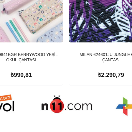
0841BGR BERRYWOOD YEŞİL
MILAN 624601JU JUNGLE
OKUL ÇANTASI
ÇANTASI
₺990,81
₺2.290,79