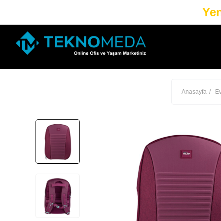
Yen
Anasayfa
E