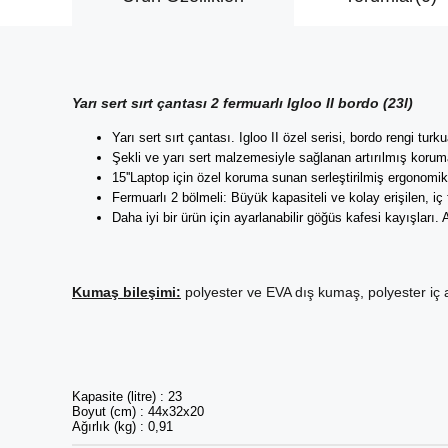
Yarı sert sırt çantası 2 fermuarlı Igloo II bordo (23l)
Yarı sert sırt çantası. Igloo II özel serisi, bordo rengi turk
Şekli ve yarı sert malzemesiyle sağlanan artırılmış korum
15''Laptop için özel koruma sunan serleştirilmiş ergonomi
Fermuarlı 2 bölmeli: Büyük kapasiteli ve kolay erişilen, iç 
Daha iyi bir ürün için ayarlanabilir göğüs kafesi kayışları. A
Kumaş bileşimi:
polyester ve EVA dış kumaş, polyester iç a
Kapasite (litre) : 23
Boyut (cm) : 44x32x20
Ağırlık (kg) : 0,91