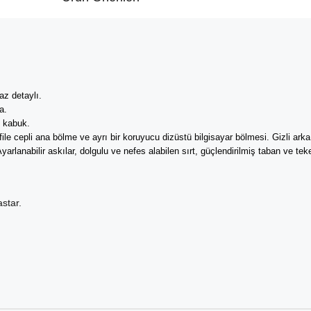
uaz detaylı.
a.
k kabuk.
file cepli ana bölme ve ayrı bir koruyucu dizüstü bilgisayar bölmesi. Gizli arka 
yarlanabilir askılar, dolgulu ve nefes alabilen sırt, güçlendirilmiş taban ve teke
star.