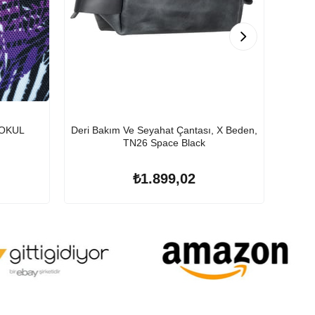
 OKUL
Deri Bakım Ve Seyahat Çantası, X Beden,
Deri 
TN26 Space Black
₺1.899,02