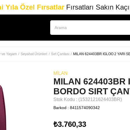
i Yıla Özel Fırsatlar
Fırsatları Sakın Kaç
v ve Yaşam
Seyahat Ürünleri
Sırt Çantası
MILAN 624403BR IGLOO 2 YARI 
MILAN
MILAN 624403BR 
BORDO SIRT ÇAN
Stok Kodu
(1532121624403BR)
Barkod
:
8411574090342
₺3.760,33