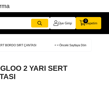
ırma
0
Üye Girişi
Sepetim
SERT BORDO SIRT ÇANTASI
< < Önceki Sayfaya Dön
IGLOO 2 YARI SERT
TASI