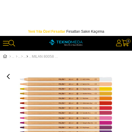
Yeni Yıla Özel Fırsatlar
Fırsatları Sakın Kaçırma
0
MILAN 80058 ALTIGEN KURU BOYA KALEMİ METAL KUTU (3,5MM UÇ) - 24'LÜ