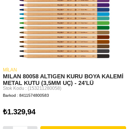
MILAN
MILAN 80058 ALTIGEN KURU BOYA KALEMİ
METAL KUTU (3,5MM UÇ) - 24'LÜ
Stok Kodu
(153211280058)
Barkod
:
8411574800583
₺1.329,94