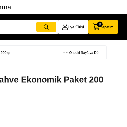
ırma
0
Üye Girişi
Sepetim
 200 gr
< < Önceki Sayfaya Dön
Kahve Ekonomik Paket 200