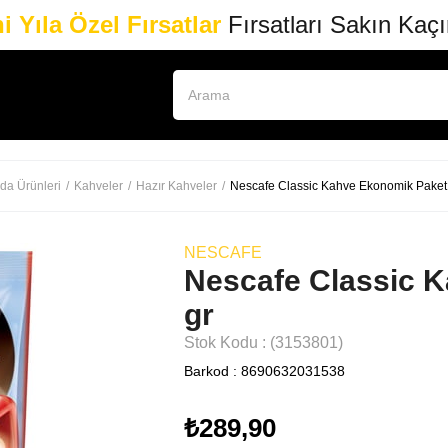
i Yıla Özel Fırsatlar
Fırsatları Sakın Kaç
da Ürünleri
Kahveler
Hazır Kahveler
Nescafe Classic Kahve Ekonomik Paket
NESCAFE
Nescafe Classic 
gr
Stok Kodu
(3153801)
Barkod
:
8690632031538
₺289,90