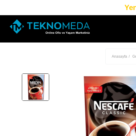
Yen
Anasayfa
Gı