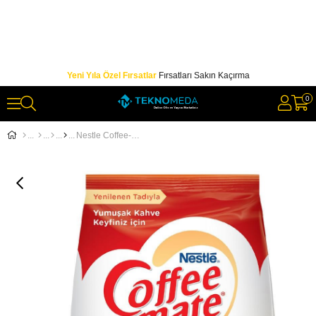
Yeni Yıla Özel Fırsatlar
Fırsatları Sakın Kaçırma
0
Nestle Coffee-Mate Kahve Kreması Ekonomik 500 gr