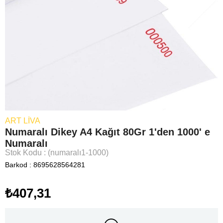
ART LIVA
Numaralı Dikey A4 Kağıt 80Gr 1'den 1000' e
Numaralı
Stok Kodu
(numaralı1-1000)
Barkod
:
8695628564281
₺407,31