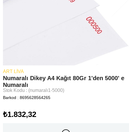
ART LIVA
Numaralı Dikey A4 Kağıt 80Gr 1'den 5000' e
Numaralı
Stok Kodu
(numaralı1-5000)
Barkod
:
8695628564265
₺1.832,32