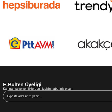
E-Bülten Üyeliği
Kampanya ve yeniliklerden ilk sizin haberiniz olsun