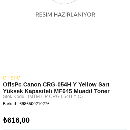
OFİSPC
OfisPc Canon CRG-054H Y Yellow Sarı
Yüksek Kapasiteli MF645 Muadil Toner
Stok Kodu
(MTM-HP CRG-054H Y O)
Barkod
:
6986500210276
₺616,00