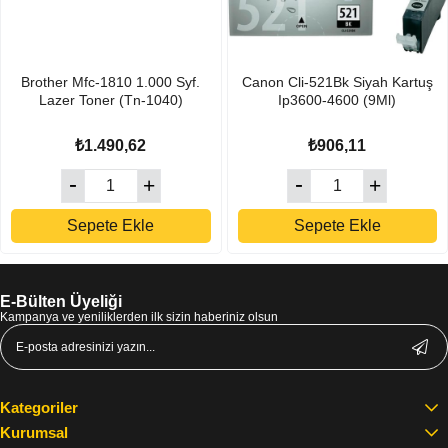
Brother Mfc-1810 1.000 Syf.
Canon Cli-521Bk Siyah Kartuş
Lazer Toner (Tn-1040)
Ip3600-4600 (9Ml)
₺1.490,62
₺906,11
Sepete Ekle
Sepete Ekle
E-Bülten Üyeliği
Kampanya ve yeniliklerden ilk sizin haberiniz olsun
Kategoriler
Kurumsal