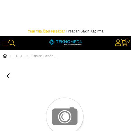
Yeni Yıla Özel Fırsatlar
Fırsatları Sakın Kaçırma
0
OfisPc Canon CRG-054H Y Yellow Sarı Yüksek Kapasiteli MF645 Muadil Toner