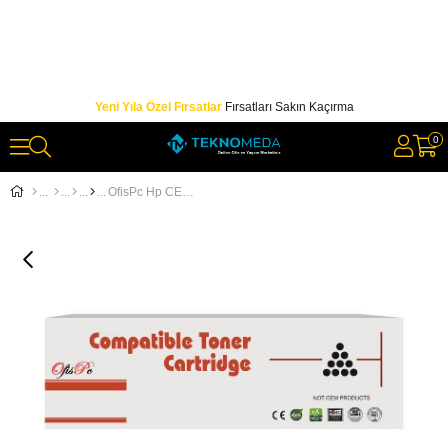
Yeni Yıla Özel Fırsatlar
Fırsatları Sakın Kaçırma
0
OfisPc Hp CE402AU-CE252A Yellow Sarı Üniversal Muadil Toner 507A-504A