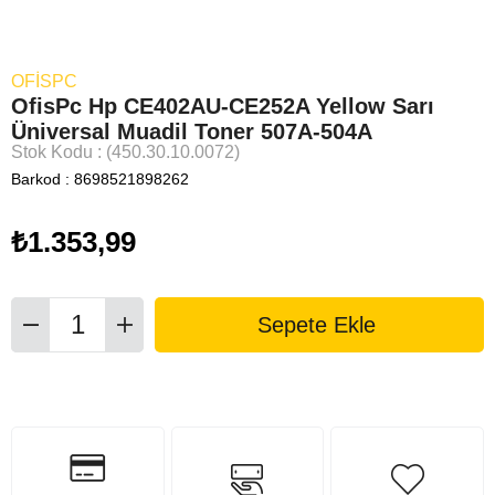
OFİSPC
OfisPc Hp CE402AU-CE252A Yellow Sarı
Üniversal Muadil Toner 507A-504A
Stok Kodu
(450.30.10.0072)
Barkod
:
8698521898262
₺1.353,99