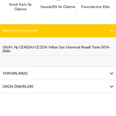
Kredi Kartı İle
Havele/Eft İle Ödeme
Favorilerime Ekle
Ödeme
ÜRÜN ÖZELLIKLERI
OfisPc Hp CE402AU-CE252A Yellow Sarı Üniversal Muadil Toner 507A-
504A
YORUMLAR
(0)
ÜRÜN ÖNERILERI